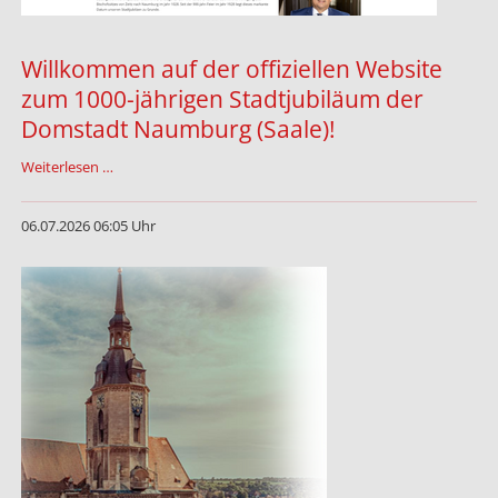
Willkommen auf der offiziellen Website
zum 1000-jährigen Stadtjubiläum der
Domstadt Naumburg (Saale)!
Willkommen
Weiterlesen …
auf
der
06.07.2026 06:05 Uhr
offiziellen
Website
zum
1000-
jährigen
Stadtjubiläum
der
Domstadt
Naumburg
(Saale)!