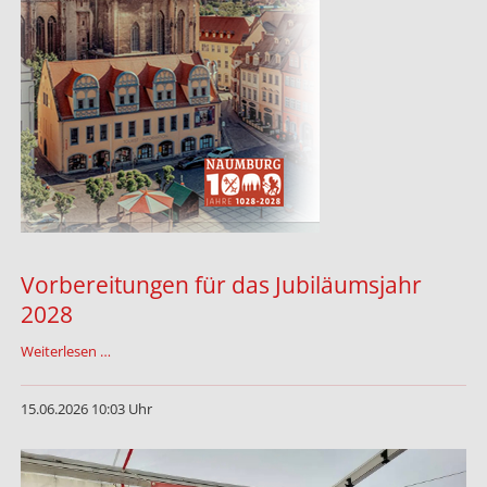
Vorbereitungen für das Jubiläumsjahr
2028
Vorbereitungen
Weiterlesen …
für
das
15.06.2026 10:03 Uhr
Jubiläumsjahr
2028