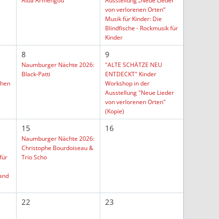
Alba Armengou
Ausstellung „Neue Lieder
von verlorenen Orten“
Musik für Kinder: Die
Blindfische - Rockmusik für
Kinder
8
9
Naumburger Nächte 2026:
"ALTE SCHÄTZE NEU
Black-Patti
ENTDECKT" Kinder
chen
Workshop in der
Ausstellung "Neue Lieder
von verlorenen Orten"
(Kopie)
15
16
Naumburger Nächte 2026:
Christophe Bourdoiseau &
für
Trio Scho
and
22
23