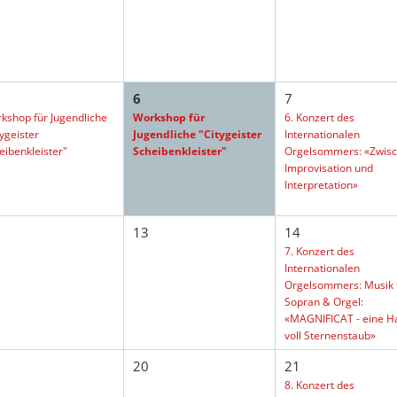
6
7
kshop für Jugendliche
Workshop für
6. Konzert des
tygeister
Jugendliche "Citygeister
Internationalen
eibenkleister"
Scheibenkleister"
Orgelsommers: «Zwis
Improvisation und
Interpretation»
13
14
7. Konzert des
Internationalen
Orgelsommers: Musik 
Sopran & Orgel:
«MAGNIFICAT - eine H
voll Sternenstaub»
20
21
8. Konzert des