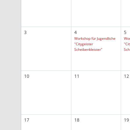
3
4
5
Workshop für Jugendliche
Wor
"Citygeister
"Ci
Scheibenkleister"
Sch
10
11
12
17
18
19