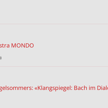
estra MONDO
)
rgelsommers: «Klangspiegel: Bach im Dia