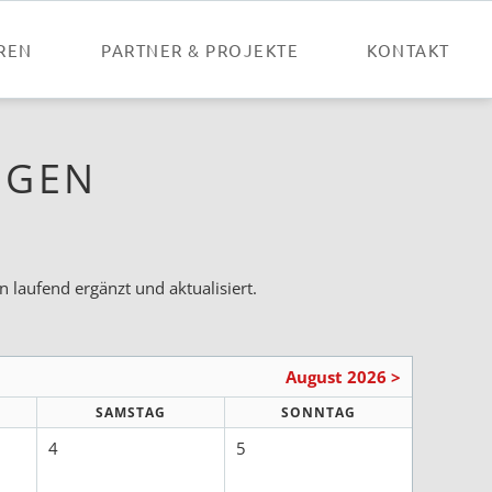
Nav
übe
REN
PARTNER & PROJEKTE
KONTAKT
NGEN
 laufend ergänzt und aktualisiert.
August 2026 >
SAMSTAG
SONNTAG
4
5