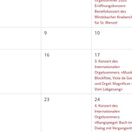
Orgelsommer 2026
Eröffnungskonzert:
Benefizkonzert des
Windsbacher Knabenc
für St. Wenzel
9
10
16
17
3. Konzert des
Internationalen
Orgelsommers: «Musik
Blockflöte, Viola da G
und Orgel: Magnificat -
Vom Lobgesang»
23
24
4. Konzert des
Internationalen
Orgelsommers:
«Klangspiegel: Bach i
Dialog mit Vergangenh