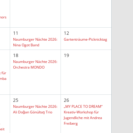
hors
11
12
Naumburger Nächte 2026:
Gartenträume-Picknicktag
Nina Ogot Band
18
19
Naumburger Nächte 2026:
Orchestra MONDO
 für
amba
25
26
Naumburger Nächte 2026:
„MY PLACE TO DREAM“
Ali Doğan Gönültaş Trio
Kreativ-Workshop für
Jugendliche mit Andrea
m
Freiberg
eit