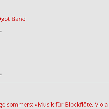
Ogot Band
)
)
gelsommers: «Musik für Blockflöte, Viol