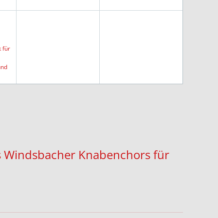
 für
und
es Windsbacher Knabenchors für