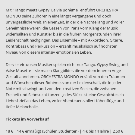
Mit "Tango meets Gypsy: La Vie Bohème" entführt ORCHESTRA
MONDO seine Zuhörer in eine längst vergangene und doch
unvergessliche Welt. In einer Zeit, in der die Nächte lang und voller
Geheimnisse waren, die Gassen von Paris vom Klang der Musik
widerhallten und Künstler bis in die frühen Morgenstunden ihrer
Leidenschaft nachgingen. Das Ensemble – mit Akkordeon, Gitarre,
Kontrabass und Perkussion – erzählt musikalisch auf höchsten
Niveau von diesem intensiv emotionalen Leben.
Die vier virtuosen Musiker spielen nicht nur Tango, Gypsy Swing und
Valse Musette – sie malen Klangbilder, die vor dem inneren Auge
Gestalt annehmen. ORCHESTRA MONDO erzählt von den Träumen
und Wünschen dieser Bohème, von der Leidenschaft, die in jeder
Note mitschwingt und von den kreativen Seelen, die zwischen
Freiheit und Sehnsucht tanzen. Jedes Stück ist eine Geschichte: ein
Liebesbrief an das Leben, voller Abenteuer, voller Höhenflüge und
tiefer Melancholie.
Tickets im Vorverkauf
18 € | 14 € ermäßigt (Schüler, Studenten) | 4 € bis 14 Jahre | 2,50 €