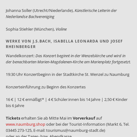
Johanna Soller (Utrecht/Niederlande),
Künstlerische Leiterin der
Nederlandse Bachvereniging
Sophia Stiehler (München),
Violine
WERKE VON J.S.BACH, ISABELLA LEONARDA UND JOSEF
RHEINBERGER
Wandelkonzert:
Das Konzert beginnt in der Wenzelskirche und wird in
der benachbarten Marien-Magdalenen-Kirche am Marienplatz fortgesetzt.
19:30 Uhr Konzertbeginn in der Stadtkirche St. Wenzel zu Naumburg
Konzerteinführung zu Beginn des Konzertes
16 € | 12 € ermäßigt* | 4 € Schüler:innen bis 14 Jahre | 2,50 € Kinder
bis 6 Jahre
Tickets
erhalten Sie ab Mitte Mai im
Vorverkauf
auf
www.naumburg.shop
oder bei der Tourist-Information (Markt 6, Tel.
03445 273-125, E-mail: tourismus@naumburg-stadt.de)
oder an der Tages- bzw. Abendkasse.