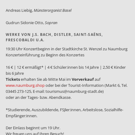
Andreas Liebig,
Münsterorganist Basel
Gudrun Sidonie Otto,
Sopran
WERKE VON J.S. BACH, DISTLER, SAINT-SAËNS,
FRESCOBALDI U.A.
19:30 Uhr Konzertbeginn in der Stadtkirche St. Wenzel zu Naumburg
Konzerteinführung zu Beginn des Konzertes
16 € | 12 € ermäßigt* | 4 € Schüler:innen bis 14 Jahre | 2,50 € Kinder
bis 6 Jahre
Tickets
erhalten Sie ab Mitte Mai im
Vorverkauf
auf
www.naumburg.shop
oder bei der Tourist-Information (Markt 6, Tel.
03445 273-125, E-mail: tourismus@naumburg-stadt.de)
oder an der Tages- bzw. Abendkasse.
*Studierende, Auszubildende, FSJler:innen, Arbeitslose, Sozialhilfe-
Empfänger:innen.
Der Einlass beginnt um 19 Uhr.
Wir freuen uns auf Ihren Besuch!