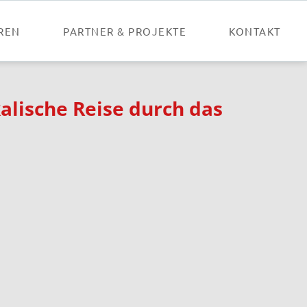
Nav
übe
REN
PARTNER & PROJEKTE
KONTAKT
alische Reise durch das