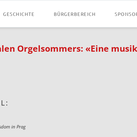
GESCHICHTE
BÜRGERBEREICH
SPONSO
nalen Orgelsommers: «Eine musik
L:
sdom in Prag