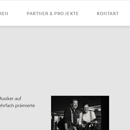
Nav
übe
REN
PARTNER & PROJEKTE
KONTAKT
Musiker auf
ehrfach prämierte